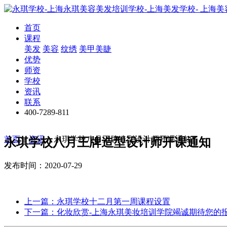
首页
课程
美发
美容
纹绣
美甲美睫
优势
师资
学校
资讯
联系
400-7289-811
首页
>
资讯
>
永琪学校八月王牌造型设计师开课通知
永琪学校八月王牌造型设计师开课通知
发布时间：2020-07-29
上一篇：永琪学校十二月第一周课程设置
下一篇：化妆欣赏-上海永琪美妆培训学院竭诚期待您的