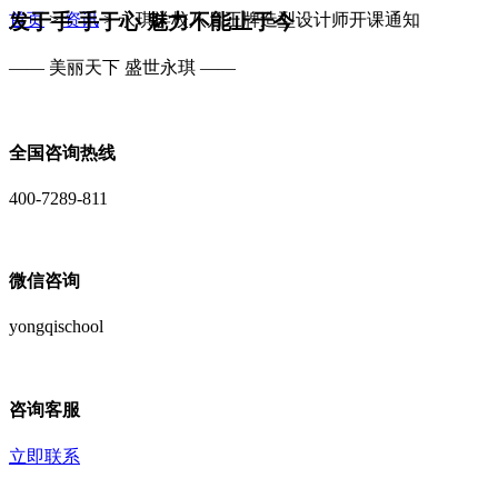
发于手 手于心 魅力不能止于今
首页
>
资讯
>
永琪学校八月王牌造型设计师开课通知
—— 美丽天下 盛世永琪 ——
全国咨询热线
400-7289-811
微信咨询
yongqischool
咨询客服
立即联系