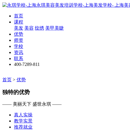
首页
课程
美发
美容
纹绣
美甲美睫
优势
师资
学校
资讯
联系
400-7289-811
首页
>
优势
独特的优势
—— 美丽天下 盛世永琪 ——
真人实操
教学实景
推荐就业