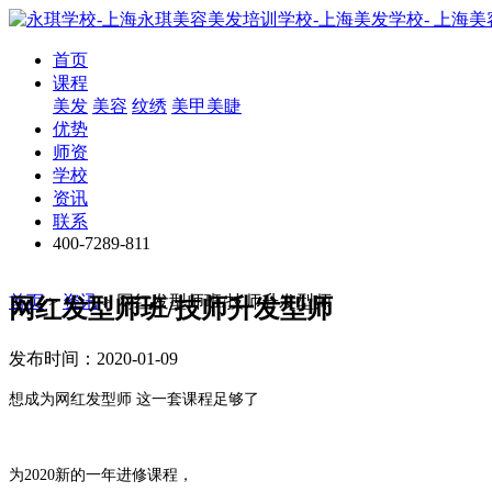
首页
课程
美发
美容
纹绣
美甲美睫
优势
师资
学校
资讯
联系
400-7289-811
首页
>
资讯
>
网红发型师班/技师升发型师
网红发型师班/技师升发型师
发布时间：2020-01-09
想成为网红发型师 这一套课程足够了
为2020新的一年进修课程，