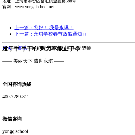
地址：上海市奉贤区金汇镇金碧路688号
官网：www.yongqischool.net
上一篇：您好！ 我是永琪！
下一篇：永琪学校春节放假通知↓↓
发于手 手于心 魅力不能止于今
首页
>
资讯
>
网红发型师班/技师升发型师
—— 美丽天下 盛世永琪 ——
全国咨询热线
400-7289-811
微信咨询
yongqischool